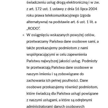
świadczeniu usług drogą elektroniczną i w zw.
LinkedIn. Serdecznie zapraszamy również do odwiedzenia
z art. 172 ust. 1 ustawy z dnia 16 lipca 2004
naszego salonu, gdzie będziecie mogli osobiście doświadczyć
roku prawa telekomunikacyjnego (zgoda
wszystkich zmian, które wprowadziliśmy.
alternatywna) na podstawie art. 6 ust. 1 lit. a
„RODO”.
AKTUALNOŚCI
W osiągnięciu wskazanych powyżej celów,
przetwarzamy Państwa dane osobowe sami, a
także przekazujemy podmiotom z nami
współpracującymi w celu zapewnienia
Państwu najwyższej jakości usług. Podmioty
te przetwarzają Państwa dane osobowe w
naszym imieniu i są zobowiązane do
zachowania ich pełnej poufności. Dane
osobowe przekazujemy również podmiotom,
które świadczą dla Państwa usługi powiązane
z naszymi usługami, a które są odrębnymi
administratorami danych osobowych