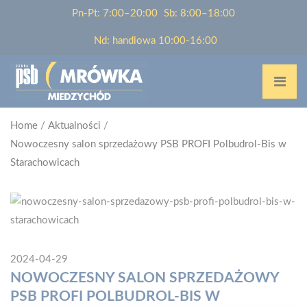
Pn-Pt: 7:00–20:00
Sb: 8:00–18:00
Nd: handlowa 10:00-16:00
Home
/
Aktualności
/
Nowoczesny salon sprzedażowy PSB PROFI Polbudrol-Bis w
Starachowicach
2024-04-29
NOWOCZESNY SALON SPRZEDAŻOWY
PSB PROFI POLBUDROL-BIS W