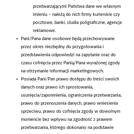
przetwarzającymi Państwa dane we własnym
imieniu – należą do nich firmy kurierskie czy
pocztowe, banki, studia poligraficzne, agencje
2026-01-15
2026-01-12
Grupa PSB Handel S.A.
Zacisze S.A. dołącza do
reklamowe.
gra z WOŚP. Powstała
Grupy PSB. Sieć kończy
Pani/Pana dane osobowe będą przechowywane
firmowa eSkarbonka na
rok strategicznym
przez okres niezbędny do przygotowania i
rzecz gastroenterologii
otwarciem po
przedstawienia odpowiedzi na zapytanie oraz do
dziecięcej
rebrandingu
czasu cofnięcia przez Panią/Pana wyrażonej zgody
na otrzymanie informacji marketingowych.
Posiada Pani/Pan prawo dostępu do treści swoich
danych oraz prawo ich sprostowania,
usunięcia/zapomnienia, ograniczenia przetwarzania,
prawo do przenoszenia danych, prawo wniesienia
sprzeciwu, prawo do cofnięcia zgody w dowolnym
momencie bez wpływu na zgodność z prawem
przetwarzania, którego dokonano na podstawie