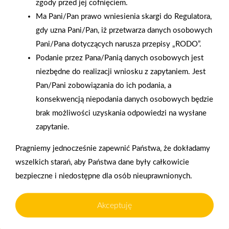
zgody przed jej cofnięciem.
Ma Pani/Pan prawo wniesienia skargi do Regulatora,
gdy uzna Pani/Pan, iż przetwarza danych osobowych
Pani/Pana dotyczących narusza przepisy „RODO”.
Podanie przez Pana/Panią danych osobowych jest
2025-12-31
niezbędne do realizacji wniosku z zapytaniem. Jest
Otwarcie sklepu PSB
Pan/Pani zobowiązania do ich podania, a
Mrówka w Wyrzysku
konsekwencją niepodania danych osobowych będzie
brak możliwości uzyskania odpowiedzi na wysłane
Polityka plików cookies
zapytanie.
Nasz serwis internetowy wykorzystuje pliki cookies w celu
Pragniemy jednocześnie zapewnić Państwa, że dokładamy
zapewnienia prawidłowego działania strony, poprawy komfortu
wszelkich starań, aby Państwa dane były całkowicie
użytkowania oraz analizy ruchu na stronie.
Gwarancja jakości
Zakupy w systemie
bezpieczne i niedostępne dla osób nieuprawnionych.
naszych produktów
ratalnym
Czym są pliki cookies?
Akceptuję
Cookies to niewielkie pliki tekstowe zapisywane na urządzeniu
użytkownika (komputerze, tablecie, smartfonie) podczas
korzystania z naszej strony internetowej. Pliki te mogą być