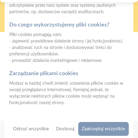
odczytywane przez nasz system oraz systemy zaufanych
partnerów, np. dostawców narzędzi analitycznych.
Oferujemy zakupy
Zakupy
telefoniczne
na terenie całej Polski
Do czego wykorzystujemy pliki cookies?
Pliki cookies pomagają nam:
- zapewnić prawidłowe działanie strony i jej funkcjonalności,
Mrówka Międzychód
- analizować ruch na stronie i dostosowywać treści do
ul. św. Jana Pawła II 34, 64-400 Międzychód
preferencji użytkowników,
- prowadzić działania marketingowe i reklamowe.
Telefon:
602 745 865
Zarządzanie plikami cookies
E-mail:
faktury.miedzychod@psbmrowka.com.pl
Możesz w każdej chwili zmienić ustawienia plików cookies w
NIP:
9372633226
swojej przeglądarce internetowej. Pamiętaj jednak, że
REGON:
241729697
wyłączenie niektórych plików cookies może wpłynąć na
funkcjonalność naszej strony.
Odrzuć wszystkie
Dostosuj
Zaakceptuj wszystkie
Copyright 2026 © PSB MRÓWKA
|
Designed by
Eskamedia