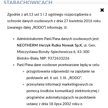
STARACHOWICACH
Zgodnie z art.13 ust 1 i 2 ogólnego rozporządzenia o
Remont salonu sprzedażowego PSB PROFI Polbudrol-Bis
ochronie danych osobowych z dnia 27 kwietnia 2016 roku
został ukończony. Wspólnie z architektem wnętrz
(zwanego dalej „RODO”) informuję, iż:
zaprojektowaliśmy nowoczesną i profesjonalną przestrzeń,
która teraz prezentuje się wyjątkowo atrakcyjnie.
Administratorem Pani/Pana danych osobowych jest:
Wprowadziliśmy liczne wystawki produktowe, aby jeszcze
NEOTHERM Herzyk Rutka Nowak Sp.K
, ul. Gen.
lepiej eksponować naszą ofertę. Dodatkowo, zakupiliśmy nowy
Mieczysława Boruty-Spiechowicza 6, 43-300
ekspres kawowy, aby zapewnić naszym klientom możliwość
Bielsko-Biała, NIP: 9372633226
relaksu i delektowania się pyszną kawą podczas rozmów o
Pani/Pana dane osobowe przetwarzane będą w celu:
projektach budowlanych. Te zmiany stanowią dla nas ważny
przygotowania odpowiedzi na zapytanie na
krok w obsłudze klienta. Naszym celem jest stworzenie
podstawie art. 6 ust. 1 lit. „RODO”.
atmosfery, w której każda wizyta w naszym salonie nie tylko
przesyłania informacji marketingowych za
przynosi satysfakcję zakupową, ale także stanowi przyjemny
pomocą środków komunikacji elektronicznej i
moment odprężenia i inspiracji. Zachęcamy wszystkich do
programów automatyzujących na podstawie
obserwowania efektów naszego projektu na platformach
ustawy z dnia 18 lipca 2002 roku o
społecznościowych takich jak Facebook, Google, Oferteo oraz