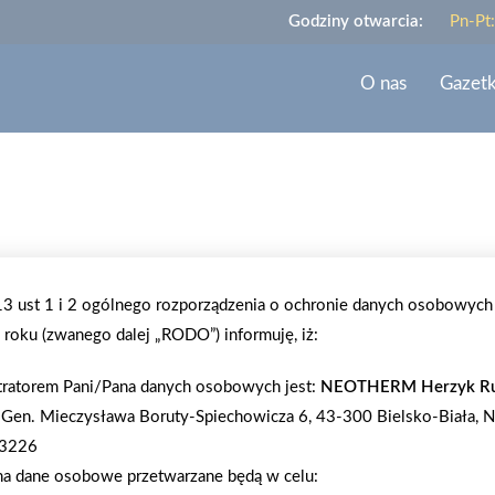
Godziny otwarcia:
Pn-Pt
O nas
Gazet
2016-04-30
OTWARCIE MRÓWKI W ELBLĄGU
.13 ust 1 i 2 ogólnego rozporządzenia o ochronie danych osobowych
roku (zwanego dalej „RODO”) informuję, iż:
30 kwietnia został otwarty 219 sklep PSB-Mrówka 
tratorem Pani/Pana danych osobowych jest:
NEOTHERM Herzyk Ru
zabytkowy obiekt w centrum miasta, w którym wcze
l. Gen. Mieczysława Boruty-Spiechowicza 6, 43-300 Bielsko-Biała, N
Mrówka w Elblągu zlokalizowana jest na dwóch ko
3226
powierzchni ponad 5 tys. mkw. Jest to największy
na dane osobowe przetwarzane będą w celu:
odwiedziło ok. 1500 klientów