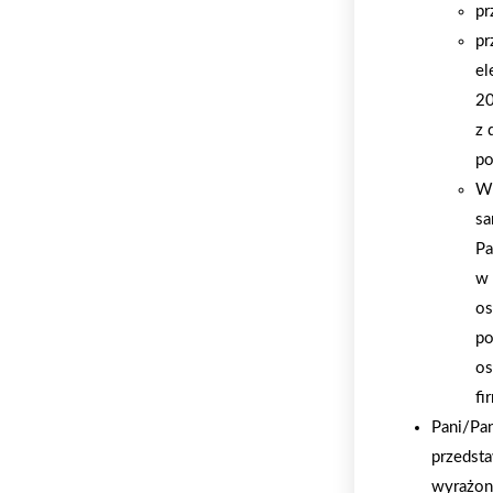
pr
pr
el
20
z 
po
W 
sa
Pa
w 
os
po
os
fi
Pani/Pa
przedsta
wyrażon