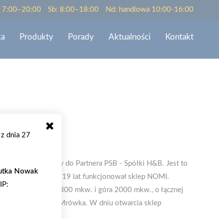
: 7:00–20:00
Sb: 8:00–18:00
Nd: handlowa 10:00-16:00
ka
Produkty
Porady
Aktualności
Kontakt
 z dnia 27
w Elblągu należący do Partnera PSB - Spółki H&B. Jest to
tka Nowak
śniej przez blisko 19 lat funkcjonował sklep NOMI.
IP:
ndygnacjach: dół 3300 mkw. i góra 2000 mkw., o łącznej
 sklep w sieci PSB-Mrówka. W dniu otwarcia sklep