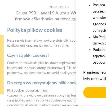
Posiada 
2026-01-15
usunięci
Grupa PSB Handel S.A. gra z WOŚP. Powstała
wniesie
firmowa eSkarbonka na rzecz gastroenterologii
zgodnoś
dziecięcej
Polityka plików cookies
cofnięci
Ma Pani/
Nasz serwis internetowy wykorzystuje pliki cookies w celu zapewni
danych 
użytkowania oraz analizy ruchu na stronie.
Podanie 
Czym są pliki cookies?
zapytani
osobowy
Cookies to niewielkie pliki tekstowe zapisywane na urządzeniu użyt
korzystania z naszej strony internetowej. Pliki te mogą być odczyt
Pragniemy jed
partnerów, np. dostawców narzędzi analitycznych.
Gwarancja jakości
Z
były całkowic
naszych produktów
Do czego wykorzystujemy pliki cookies?
Pliki cookies pomagają nam:
- zapewnić prawidłowe działanie strony i jej funkcjonalności,
- analizować ruch na stronie i dostosowywać treści do preferencji 
- prowadzić działania marketingowe i reklamowe.