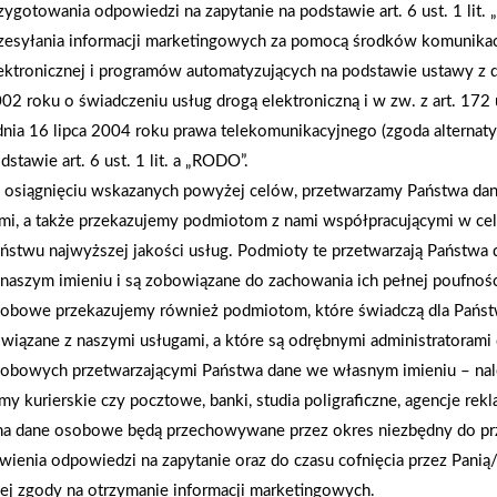
zygotowania odpowiedzi na zapytanie na podstawie art. 6 ust. 1 lit.
zesyłania informacji marketingowych za pomocą środków komunikac
ektronicznej i programów automatyzujących na podstawie ustawy z d
AKTUALNOŚCI
02 roku o świadczeniu usług drogą elektroniczną i w zw. z art. 172 
dnia 16 lipca 2004 roku prawa telekomunikacyjnego (zgoda alternat
dstawie art. 6 ust. 1 lit. a „RODO”.
osiągnięciu wskazanych powyżej celów, przetwarzamy Państwa d
mi, a także przekazujemy podmiotom z nami współpracującymi w ce
ństwu najwyższej jakości usług. Podmioty te przetwarzają Państw
naszym imieniu i są zobowiązane do zachowania ich pełnej poufnoś
obowe przekazujemy również podmiotom, które świadczą dla Państ
wiązane z naszymi usługami, a które są odrębnymi administratorami
obowych przetwarzającymi Państwa dane we własnym imieniu – nal
rmy kurierskie czy pocztowe, banki, studia poligraficzne, agencje re
na dane osobowe będą przechowywane przez okres niezbędny do pr
wienia odpowiedzi na zapytanie oraz do czasu cofnięcia przez Panią
ej zgody na otrzymanie informacji marketingowych.