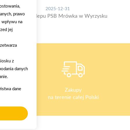
ostowania,
2025-12-31
danych, prawo
Otwarcie sklepu PSB Mrówka w Wyrzysku
z wpływu na
zed jej
rzetwarza
iosku z
podania danych
nie.
aństwa dane
y
Zakupy
na terenie całej Polski