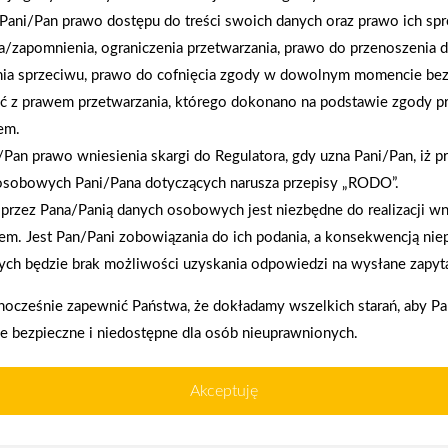
Pani/Pan prawo dostępu do treści swoich danych oraz prawo ich spr
2026-01-12
a/zapomnienia, ograniczenia przetwarzania, prawo do przenoszenia 
Zacisze S.A. dołącza do Grupy PSB. Sieć kończy
nia sprzeciwu, prawo do cofnięcia zgody w dowolnym momencie be
rok strategicznym otwarciem po rebrandingu
ć z prawem przetwarzania, którego dokonano na podstawie zgody pr
em.
Pan prawo wniesienia skargi do Regulatora, gdy uzna Pani/Pan, iż p
enia prawidłowego działania strony, poprawy komfortu
osobowych Pani/Pana dotyczących narusza przepisy „RODO”.
przez Pana/Panią danych osobowych jest niezbędne do realizacji wn
em. Jest Pan/Pani zobowiązania do ich podania, a konsekwencją nie
ch będzie brak możliwości uzyskania odpowiedzi na wysłane zapyta
kownika (komputerze, tablecie, smartfonie) podczas
ywane przez nasz system oraz systemy zaufanych
nocześnie zapewnić Państwa, że dokładamy wszelkich starań, aby P
akupy w systemie
Oferujemy zakup
ie bezpieczne i niedostępne dla osób nieuprawnionych.
ratalnym
telefoniczne
Akceptuję
użytkowników,