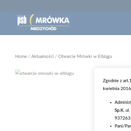
Home
/
Aktualności
/
Otwarcie Mrówki w Elblągu
Zgodnie z art
kwietnia 2016 
Adminis
Sp.K
, u
937263
Pani/Pa