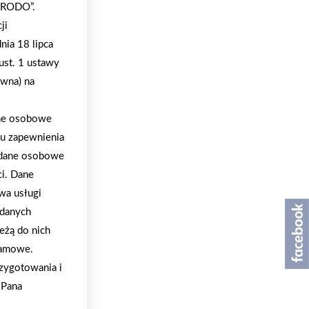
 „RODO”.
ji
nia 18 lipca
ust. 1 ustawy
ywna) na
ane osobowe
lu zapewnienia
a dane osobowe
ci. Dane
wa usługi
 danych
eżą do nich
klamowe.
zygotowania i
/Pana