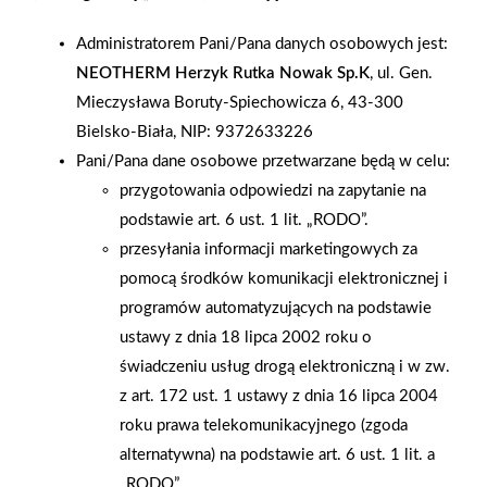
Silikaty-Białystok. Zorganizowane targi - pod hasłem "Dom i
Administratorem Pani/Pana danych osobowych jest:
jego otoczenie" - odwiedziło przeszło 20 tys.
NEOTHERM Herzyk Rutka Nowak Sp.K
, ul. Gen.
zainteresowanych budowaniem bądź remontowaniem domów,
Mieczysława Boruty-Spiechowicza 6, 43-300
mieszkań. Swoją ofertę prezentowało ponad 130 firm sektora
Bielsko-Biała, NIP: 9372633226
budowlanego. Za co dostały nagrodę Silikaty-Białystok? - oto
Pani/Pana dane osobowe przetwarzane będą w celu:
za okazały dom wybudowany z najnowocześniejszych,
przygotowania odpowiedzi na zapytanie na
jednocześnie ekologicznych materiałów i z estetycznie
podstawie art. 6 ust. 1 lit. „RODO”.
zagospodarowanym otoczeniem, który stał się atrakcją całych
przesyłania informacji marketingowych za
targów. Dom będzie stałą ekspozycją co najmniej przez trzy
pomocą środków komunikacji elektronicznej i
lata, służąc do prezentacji technologii i materiałów studentom
programów automatyzujących na podstawie
białostockiej uczelni w trakcie zajęć dydaktycznych.
ustawy z dnia 18 lipca 2002 roku o
świadczeniu usług drogą elektroniczną i w zw.
AKTUALNOŚCI
z art. 172 ust. 1 ustawy z dnia 16 lipca 2004
roku prawa telekomunikacyjnego (zgoda
alternatywna) na podstawie art. 6 ust. 1 lit. a
„RODO”.