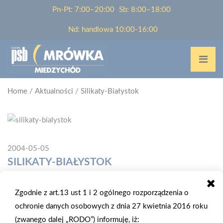
Pn-Pt: 7:00–20:00
Sb: 8:00–18:00
Nd: handlowa 10:00-16:00
Home
/
Aktualności
/
Silikaty-Białystok
2004-05-05
SILIKATY-BIAŁYSTOK
SILIKATY-BIAŁYSTOK, Białystok. Złota kielnia - główna
Zgodnie z art.13 ust 1 i 2 ogólnego rozporządzenia o
nagroda XIII Targów Forum Budownictwa w Białymstoku
ochronie danych osobowych z dnia 27 kwietnia 2016 roku
przypadła w nagrodę za najlepszą prezentację targową firmie
(zwanego dalej „RODO”) informuję, iż: