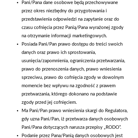
Pani/Pana dane osobowe będą przechowywane
przez okres niezbędny do przygotowania i
przedstawienia odpowiedzi na zapytanie oraz do
czasu cofnięcia przez Panią/Pana wyrażonej zgody
na otrzymanie informacji marketingowych.
Posiada Pani/Pan prawo dostępu do treści swoich
danych oraz prawo ich sprostowania,
usunięcia/zapomnienia, ograniczenia przetwarzania,
prawo do przenoszenia danych, prawo wniesienia
sprzeciwu, prawo do cofnięcia zgody w dowolnym
momencie bez wpływu na zgodność z prawem
przetwarzania, którego dokonano na podstawie
2025-12-31
zgody przed jej cofnięciem.
Otwarcie sklepu PSB
Ma Pani/Pan prawo wniesienia skargi do Regulatora,
Mrówka w Wyrzysku
gdy uzna Pani/Pan, iż przetwarza danych osobowych
Pani/Pana dotyczących narusza przepisy „RODO”.
Podanie przez Pana/Panią danych osobowych jest