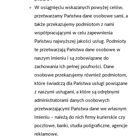
W osiągnięciu wskazanych powyżej celów,
przetwarzamy Państwa dane osobowe sami, a
także przekazujemy podmiotom z nami
współpracującymi w celu zapewnienia
Państwu najwyższej jakości usług. Podmioty
te przetwarzają Państwa dane osobowe w
naszym imieniu i są zobowiązane do
zachowania ich pełnej poufności. Dane
osobowe przekazujemy również podmiotom,
które świadczą dla Państwa usługi powiązane
2026-01-15
2026-01-12
z naszymi usługami, a które są odrębnymi
Grupa PSB Handel S.A.
Zacisze S.A. dołącza do
administratorami danych osobowych
gra z WOŚP. Powstała
Grupy PSB. Sieć kończy
przetwarzającymi Państwa dane we własnym
firmowa eSkarbonka na
rok strategicznym
imieniu – należą do nich firmy kurierskie czy
rzecz gastroenterologii
otwarciem po
pocztowe, banki, studia poligraficzne, agencje
dziecięcej
rebrandingu
reklamowe.