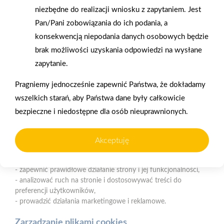
Polityka plików cookies
niezbędne do realizacji wniosku z zapytaniem. Jest
Nasz serwis internetowy wykorzystuje pliki cookies w celu
Pan/Pani zobowiązania do ich podania, a
zapewnienia prawidłowego działania strony, poprawy komfortu
konsekwencją niepodania danych osobowych będzie
użytkowania oraz analizy ruchu na stronie.
Gwarancja jakości
Zakupy w systemie
brak możliwości uzyskania odpowiedzi na wysłane
naszych produktów
ratalnym
zapytanie.
Czym są pliki cookies?
Cookies to niewielkie pliki tekstowe zapisywane na urządzeniu
Pragniemy jednocześnie zapewnić Państwa, że dokładamy
użytkownika (komputerze, tablecie, smartfonie) podczas
wszelkich starań, aby Państwa dane były całkowicie
korzystania z naszej strony internetowej. Pliki te mogą być
bezpieczne i niedostępne dla osób nieuprawnionych.
odczytywane przez nasz system oraz systemy zaufanych
partnerów, np. dostawców narzędzi analitycznych.
Oferujemy zakupy
Zakupy
telefoniczne
na terenie całej Polski
Akceptuję
Do czego wykorzystujemy pliki cookies?
Pliki cookies pomagają nam:
- zapewnić prawidłowe działanie strony i jej funkcjonalności,
Mrówka Międzychód
- analizować ruch na stronie i dostosowywać treści do
ul. św. Jana Pawła II 34, 64-400 Międzychód
preferencji użytkowników,
- prowadzić działania marketingowe i reklamowe.
Telefon:
602 745 865
E-mail:
faktury.miedzychod@psbmrowka.com.pl
Zarządzanie plikami cookies