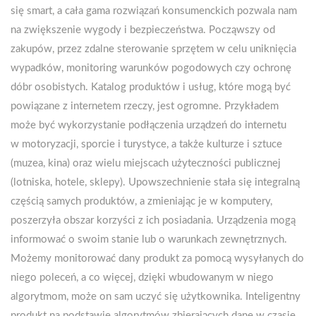
się smart, a cała gama rozwiązań konsumenckich pozwala nam
na zwiększenie wygody i bezpieczeństwa. Począwszy od
zakupów, przez zdalne sterowanie sprzętem w celu uniknięcia
wypadków, monitoring warunków pogodowych czy ochronę
dóbr osobistych. Katalog produktów i usług, które mogą być
powiązane z internetem rzeczy, jest ogromne. Przykładem
może być wykorzystanie podłączenia urządzeń do internetu
w motoryzacji, sporcie i turystyce, a także kulturze i sztuce
(muzea, kina) oraz wielu miejscach użyteczności publicznej
(lotniska, hotele, sklepy). Upowszechnienie stała się integralną
częścią samych produktów, a zmieniając je w komputery,
poszerzyła obszar korzyści z ich posiadania. Urządzenia mogą
informować o swoim stanie lub o warunkach zewnętrznych.
Możemy monitorować dany produkt za pomocą wysyłanych do
niego poleceń, a co więcej, dzięki wbudowanym w niego
algorytmom, może on sam uczyć się użytkownika. Inteligentny
produkt na podstawie algorytmów zbierających dane w czasie,