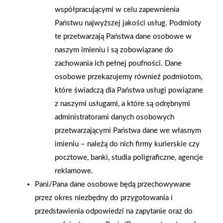
współpracującymi w celu zapewnienia
zostawić na paczkę za ogrodzeniem. Dodatkowo inteligentny
Państwu najwyższej jakości usług. Podmioty
dom to również wykorzystywana w telefonach geolokalizacja.
te przetwarzają Państwa dane osobowe w
Dzięki tej funkcji brama wykryje użytkownika, gdy będzie
naszym imieniu i są zobowiązane do
w pobliżu i zacznie się otwierać. To idealne rozwiązanie dla
zachowania ich pełnej poufności. Dane
osób mieszkających przy ruchliwych ulicach i wszędzie tam,
osobowe przekazujemy również podmiotom,
gdzie oczekiwanie na wjazd na posesje wiąże się
które świadczą dla Państwa usługi powiązane
z tamowaniem ruchu. Wiśniowski - Brama garażowa
z naszymi usługami, a które są odrębnymi
Inteligentny dom niesie jego domownikom niebanalne
administratorami danych osobowych
korzyści. Jest to przede wszystkim poczucie posiadania
przetwarzającymi Państwa dane we własnym
kontroli nad domem oraz poczucie bezpieczeństwa – zarówno
imieniu – należą do nich firmy kurierskie czy
swojego, jak i bliskich. Dostęp do aplikacji sterującej
pocztowe, banki, studia poligraficzne, agencje
zabezpieczony jest indywidualnie ustalonym hasłem, a cały
reklamowe.
system szyfrowania opiera się na technologii stosowanej
Pani/Pana dane osobowe będą przechowywane
w bankowości mobilnej. Domownicy mogą więc spać
przez okres niezbędny do przygotowania i
spokojnie. Bramy i drzwi w wersji smart są również ściśle
przedstawienia odpowiedzi na zapytanie oraz do
związane ze spełnieniem oczekiwań co do oszczędności