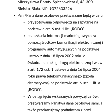
Mieczysława Boruty-Spiechowicza 6, 43-300
możemy też zwiększyć bezpieczeństwo najbliższych dzięki
Bielsko-Biała, NIP: 9372633226
systemom kamer czy alarmów. Wiśniowski - Technologie
Pani/Pana dane osobowe przetwarzane będą w celu:
mobilne Rozwój technologii mobilnych i coraz bardziej
przygotowania odpowiedzi na zapytanie na
wszechstronny dostęp do sieci otworzył kolejny etap
podstawie art. 6 ust. 1 lit. „RODO”.
w procesie ewolucji internetu rzeczy. Zmiany widoczne
przesyłania informacji marketingowych za
są również w zakresie bram garażowych, bram wjazdowych
pomocą środków komunikacji elektronicznej i
oraz drzwi wejściowych, które już teraz mogą porozumiewać
programów automatyzujących na podstawie
się z użytkownikami. Do systemu inteligentnego domu można
ustawy z dnia 18 lipca 2002 roku o
podłączyć także furtkę, drzwi boczne do garażu czy
świadczeniu usług drogą elektroniczną i w zw.
automatyczne drzwi tarasowe. Co możemy zyskać? Stały
z art. 172 ust. 1 ustawy z dnia 16 lipca 2004
kontakt z domem z każdego miejsca na świecie. Do obsługi
roku prawa telekomunikacyjnego (zgoda
wystarczy telefon lub tablet z odpowiednią aplikacją sterującą.
alternatywna) na podstawie art. 6 ust. 1 lit. a
Z jej poziomu użytkownik ustawi scenariusz dnia, w którym
„RODO”.
zaplanuje, kiedy bramy czy drzwi mają się otworzyć i zamknąć.
W osiągnięciu wskazanych powyżej celów,
Poza scenariuszem również będzie mógł sterować dostępem
przetwarzamy Państwa dane osobowe sami, a
do swojej posesji i domu – np. gdy dziecko zapomni kluczy,
także przekazujemy podmiotom z nami
a nikogo nie będzie w domu lub, gdy kurier będzie chciał