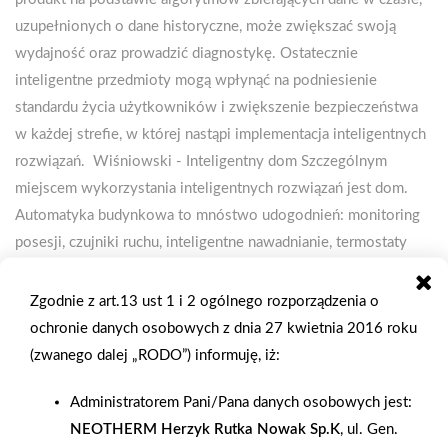
uzupełnionych o dane historyczne, może zwiększać swoją
wydajność oraz prowadzić diagnostykę. Ostatecznie
inteligentne przedmioty mogą wpłynąć na podniesienie
standardu życia użytkowników i zwiększenie bezpieczeństwa
w każdej strefie, w której nastąpi implementacja inteligentnych
rozwiązań. Wiśniowski - Inteligentny dom Szczególnym
miejscem wykorzystania inteligentnych rozwiązań jest dom.
Automatyka budynkowa to mnóstwo udogodnień: monitoring
posesji, czujniki ruchu, inteligentne nawadnianie, termostaty
uczące się użytkowników. Do innych możliwości należy dozór
warunków zewnętrznych i wewnętrznych, jak chociażby
Zgodnie z art.13 ust 1 i 2 ogólnego rozporządzenia o
obecność płynów w budynkach i zagrożeń instalacji.
ochronie danych osobowych z dnia 27 kwietnia 2016 roku
Inteligencja wkroczyła do domów w postaci lodówek, zdalnych
(zwanego dalej „RODO”) informuję, iż:
pralek, które potrafią wykorzystywać energię w niższych
Administratorem Pani/Pana danych osobowych jest:
taryfach. Sterując żarówkami, termostatami czy klimatyzacją,
NEOTHERM Herzyk Rutka Nowak Sp.K
, ul. Gen.
możemy kontrolować zużycie mediów. Co najważniejsze,