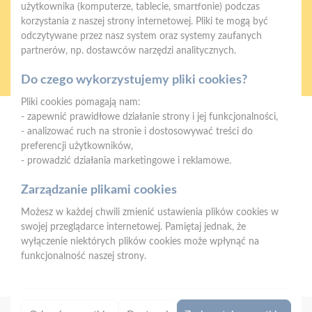
użytkownika (komputerze, tablecie, smartfonie) podczas
korzystania z naszej strony internetowej. Pliki te mogą być
odczytywane przez nasz system oraz systemy zaufanych
partnerów, np. dostawców narzędzi analitycznych.
Oferujemy zakupy
Zakupy
telefoniczne
na terenie całej Polski
Do czego wykorzystujemy pliki cookies?
Pliki cookies pomagają nam:
- zapewnić prawidłowe działanie strony i jej funkcjonalności,
Mrówka Międzychód
- analizować ruch na stronie i dostosowywać treści do
ul. św. Jana Pawła II 34, 64-400 Międzychód
preferencji użytkowników,
- prowadzić działania marketingowe i reklamowe.
Telefon:
602 745 865
E-mail:
faktury.miedzychod@psbmrowka.com.pl
Zarządzanie plikami cookies
Możesz w każdej chwili zmienić ustawienia plików cookies w
NIP:
9372633226
swojej przeglądarce internetowej. Pamiętaj jednak, że
REGON:
241729697
wyłączenie niektórych plików cookies może wpłynąć na
funkcjonalność naszej strony.