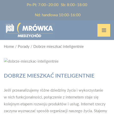
Pn-Pt: 7:00–20:00
Sb: 8:00–18:00
Nd: handlowa 10:00-16:00
Home
/
Porady
/
Dobrze mieszkać inteligentnie
DOBRZE MIESZKAĆ INTELIGENTNIE
Jeśli przeanalizujemy różne dziedziny życia i wykorzystanie
w nich funkcjonalności, połączenie z internetem staje się
kolejnym etapem rozwoju produktów i usług. Internet rzeczy
zaczyna wyznaczać sposób organizacji naszego życia. Stajemy