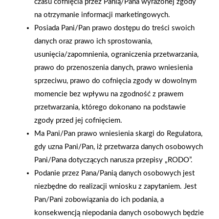
czasu cofnięcia przez Panią/Pana wyrażonej zgody
zużycia energii i w końcu związane są z wygodą. Inteligentne
na otrzymanie informacji marketingowych.
sterowniki do bram i drzwi nie tylko pozbawiają nas
Posiada Pani/Pan prawo dostępu do treści swoich
konieczności noszenia przy sobie pęku kluczy i pilotów,
danych oraz prawo ich sprostowania,
a niekiedy pozwalają też zaoszczędzić na ubezpieczeniu
usunięcia/zapomnienia, ograniczenia przetwarzania,
budynku.
prawo do przenoszenia danych, prawo wniesienia
sprzeciwu, prawo do cofnięcia zgody w dowolnym
AKTUALNOŚCI
momencie bez wpływu na zgodność z prawem
przetwarzania, którego dokonano na podstawie
zgody przed jej cofnięciem.
Ma Pani/Pan prawo wniesienia skargi do Regulatora,
gdy uzna Pani/Pan, iż przetwarza danych osobowych
Pani/Pana dotyczących narusza przepisy „RODO”.
Podanie przez Pana/Panią danych osobowych jest
niezbędne do realizacji wniosku z zapytaniem. Jest
Pan/Pani zobowiązania do ich podania, a
konsekwencją niepodania danych osobowych będzie