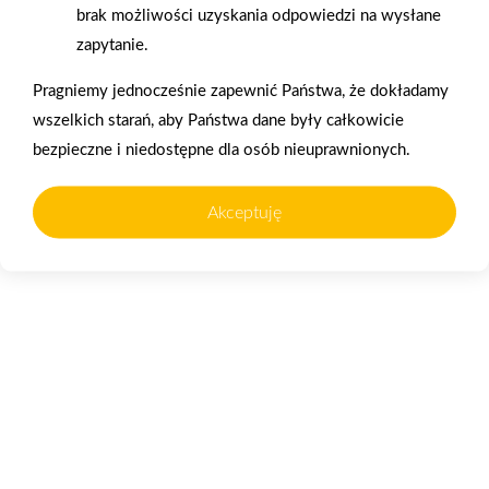
brak możliwości uzyskania odpowiedzi na wysłane
zapytanie.
Pragniemy jednocześnie zapewnić Państwa, że dokładamy
2026-01-15
2026-01-12
wszelkich starań, aby Państwa dane były całkowicie
Grupa PSB Handel S.A.
Zacisze S.A. dołącza do
bezpieczne i niedostępne dla osób nieuprawnionych.
gra z WOŚP. Powstała
Grupy PSB. Sieć kończy
firmowa eSkarbonka na
rok strategicznym
Akceptuję
rzecz gastroenterologii
otwarciem po
dziecięcej
rebrandingu