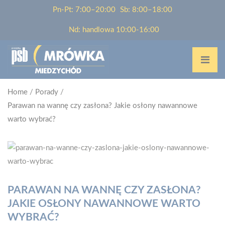
Pn-Pt: 7:00–20:00
Sb: 8:00–18:00
Nd: handlowa 10:00-16:00
Home
/
Porady
/
Parawan na wannę czy zasłona? Jakie osłony nawannowe
warto wybrać?
PARAWAN NA WANNĘ CZY ZASŁONA?
JAKIE OSŁONY NAWANNOWE WARTO
WYBRAĆ?