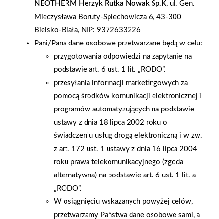
NEOTHERM Herzyk Rutka Nowak Sp.K
, ul. Gen.
zamontowana we wnęce ograniczonej ścianami, do jej
Mieczysława Boruty-Spiechowicza 6, 43-300
zabudowy warto wykorzystać drzwi wannowe lub zabudowę
Bielsko-Biała, NIP: 9372633226
nawannową – producenci i sprzedawcy używają tych określeń
Pani/Pana dane osobowe przetwarzane będą w celu:
do tego typu zabudów. Ich użycie sprawia, że zostanie
przygotowania odpowiedzi na zapytanie na
utworzona bardzo szczelnie chroniona przestrzeń prysznicowa.
podstawie art. 6 ust. 1 lit. „RODO”.
Można ją stworzyć także wówczas, gdy wanna wymaga
przesyłania informacji marketingowych za
zabudowy z dwóch stron. Wówczas konieczne będzie
pomocą środków komunikacji elektronicznej i
połączenie pod kątem prostym drzwi wannowych ze stałą
programów automatyzujących na podstawie
ścianką. Zabudowy do wanien najczęściej można stosować do
ustawy z dnia 18 lipca 2002 roku o
modeli o szerokości od 140 do 180 cm.Funkcjonalna i trwała
świadczeniu usług drogą elektroniczną i w zw.
osłona nawannowaZ osłony nawannowej korzystamy przy
z art. 172 ust. 1 ustawy z dnia 16 lipca 2004
każdym prysznicu, dlatego istotny jest sposób jej obsługi. Do
roku prawa telekomunikacyjnego (zgoda
wygodnych należą składane lub zsuwane. Składane
alternatywna) na podstawie art. 6 ust. 1 lit. a
(harmonijkowe) należą do bardzo uniwersalnych i można je
„RODO”.
montować na większości rodzajów wanien. Po złożeniu taka
W osiągnięciu wskazanych powyżej celów,
osłona zajmuje mało miejsca, nie sprawia też problemów
przetwarzamy Państwa dane osobowe sami, a
z myciem. Osłony rozsuwane wymagają montażu prowadnicy,