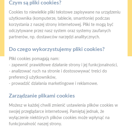
Czym są pliki cookies?
Cookies to niewielkie pliki tekstowe zapisywane na urządzeniu
użytkownika (komputerze, tablecie, smartfonie) podczas
korzystania z naszej strony internetowej. Pliki te mogą być
odczytywane przez nasz system oraz systemy zaufanych
partnerów, np. dostawców narzędzi analitycznych.
Oferujemy zakupy
Zakupy
telefoniczne
na terenie całej Polski
Do czego wykorzystujemy pliki cookies?
Pliki cookies pomagają nam:
- zapewnić prawidłowe działanie strony i jej funkcjonalności,
Mrówka Międzychód
- analizować ruch na stronie i dostosowywać treści do
ul. św. Jana Pawła II 34, 64-400 Międzychód
preferencji użytkowników,
- prowadzić działania marketingowe i reklamowe.
Telefon:
602 745 865
Zarządzanie plikami cookies
E-mail:
faktury.miedzychod@psbmrowka.com.pl
Możesz w każdej chwili zmienić ustawienia plików cookies w
NIP:
9372633226
swojej przeglądarce internetowej. Pamiętaj jednak, że
REGON:
241729697
wyłączenie niektórych plików cookies może wpłynąć na
funkcjonalność naszej strony.