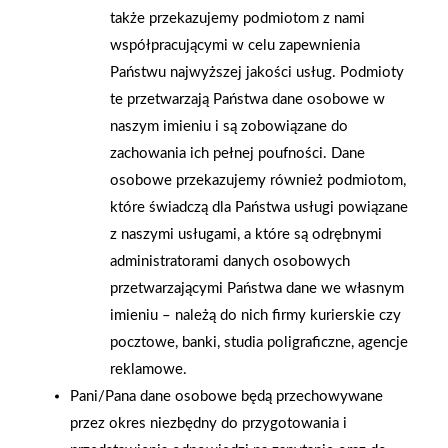
także przekazujemy podmiotom z nami
po której przesuwają się i zachodzą na siebie podczas
współpracującymi w celu zapewnienia
otwierania poszczególne elementy. W sprzedaży są także
Państwu najwyższej jakości usług. Podmioty
jednoczęściowe osłony wahadłowe, jednak nie gwarantują one
te przetwarzają Państwa dane osobowe w
szczelności w takim stopniu jak pozostałe.Osłona nawannowa
naszym imieniu i są zobowiązane do
– z jakiego materiału?Do dyspozycji mamy wyroby
zachowania ich pełnej poufności. Dane
z wypełnieniem z materiałów sztucznych – najczęściej jest to
osobowe przekazujemy również podmiotom,
polistyren – oraz szklanym. Osłony polistyrenowe są tańsze,
które świadczą dla Państwa usługi powiązane
ale mniej trwałe, łatwo je zarysować i trudniej utrzymać
z naszymi usługami, a które są odrębnymi
w czystości. Szkło jest hartowane i bezpieczne, co sprawia, że
administratorami danych osobowych
trudno go uszkodzić, a jeśli do tego dojdzie, nie zostaniemy
przetwarzającymi Państwa dane we własnym
skaleczeni ostrymi odłamkami. Coraz częściej producenci
imieniu – należą do nich firmy kurierskie czy
oferują wypełnienia ze szkła wykończonego powłoką, która
pocztowe, banki, studia poligraficzne, agencje
utrudnia osadzanie się na ściankach osadów i wody. Jeśli
reklamowe.
ścianki szklane nie mają powłoki, można co jakiś czas użyć
Pani/Pana dane osobowe będą przechowywane
specjalnego impregnatu, który ma podobne działanie
przez okres niezbędny do przygotowania i
jak powłoka. Tania osłona nawannowaAlternatywą dla stałych