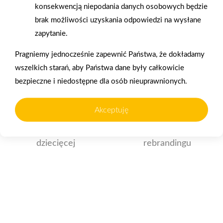
konsekwencją niepodania danych osobowych będzie
brak możliwości uzyskania odpowiedzi na wysłane
zapytanie.
Pragniemy jednocześnie zapewnić Państwa, że dokładamy
wszelkich starań, aby Państwa dane były całkowicie
2026-01-15
2026-01-12
bezpieczne i niedostępne dla osób nieuprawnionych.
Grupa PSB Handel S.A.
Zacisze S.A. dołącza do
gra z WOŚP. Powstała
Grupy PSB. Sieć kończy
Akceptuję
firmowa eSkarbonka na
rok strategicznym
rzecz gastroenterologii
otwarciem po
dziecięcej
rebrandingu