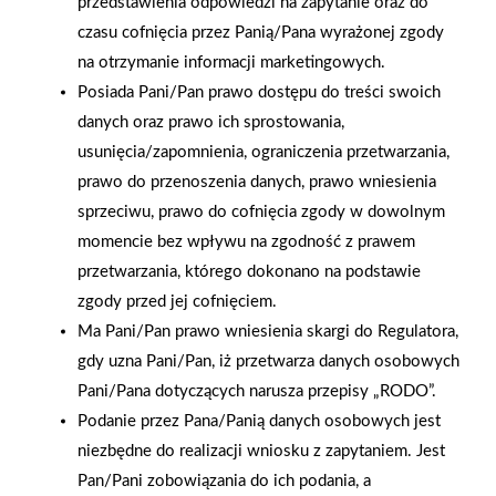
przedstawienia odpowiedzi na zapytanie oraz do
osłon nawannowych są zasłony na wannę. Wykonuje się je
czasu cofnięcia przez Panią/Pana wyrażonej zgody
z różnego rodzaju materiałów (może to być peva, poliester lub
na otrzymanie informacji marketingowych.
PVC). Zasłony na wannę są także bardzo atrakcyjne wzorniczo
Posiada Pani/Pan prawo dostępu do treści swoich
– często odtwarzają dekory typowe dla modnych tkanin lub
danych oraz prawo ich sprostowania,
tapet. Mają najczęściej szerokość 120, 180 i 240 cm oraz
usunięcia/zapomnienia, ograniczenia przetwarzania,
wysokość 180 lub 200 cm, którą można regulować dołączoną
prawo do przenoszenia danych, prawo wniesienia
do produktu taśmą.Zdjęcia: Novoterm, Fotolia.com
sprzeciwu, prawo do cofnięcia zgody w dowolnym
momencie bez wpływu na zgodność z prawem
AKTUALNOŚCI
przetwarzania, którego dokonano na podstawie
zgody przed jej cofnięciem.
Ma Pani/Pan prawo wniesienia skargi do Regulatora,
gdy uzna Pani/Pan, iż przetwarza danych osobowych
Pani/Pana dotyczących narusza przepisy „RODO”.
Podanie przez Pana/Panią danych osobowych jest
niezbędne do realizacji wniosku z zapytaniem. Jest
Pan/Pani zobowiązania do ich podania, a