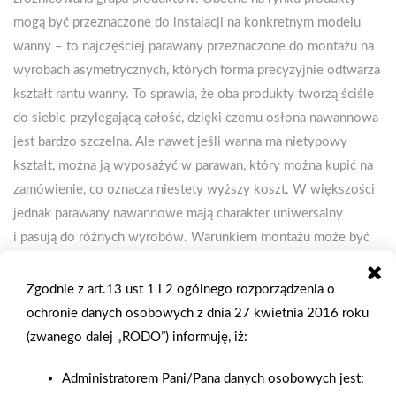
mogą być przeznaczone do instalacji na konkretnym modelu
wanny – to najczęściej parawany przeznaczone do montażu na
wyrobach asymetrycznych, których forma precyzyjnie odtwarza
kształt rantu wanny. To sprawia, że oba produkty tworzą ściśle
do siebie przylegającą całość, dzięki czemu osłona nawannowa
jest bardzo szczelna. Ale nawet jeśli wanna ma nietypowy
kształt, można ją wyposażyć w parawan, który można kupić na
zamówienie, co oznacza niestety wyższy koszt. W większości
jednak parawany nawannowe mają charakter uniwersalny
i pasują do różnych wyrobów. Warunkiem montażu może być
jedynie równa, prosta krawędź wanny. Osłona nawannowa typu
parawan może się składać z jednego lub kilku elementów –
Zgodnie z art.13 ust 1 i 2 ogólnego rozporządzenia o
najczęściej jest ich nie więcej niż pięć, chociaż zdarzają się
ochronie danych osobowych z dnia 27 kwietnia 2016 roku
także siedmioelementowe. Parawany nawannowe najczęściej
(zwanego dalej „RODO”) informuję, iż:
mają szerokość od 70 do 180 cm i wysokość od 140 do 200
Administratorem Pani/Pana danych osobowych jest:
cm. Inne stałe osłony nawannoweJeśli nasza wanna została