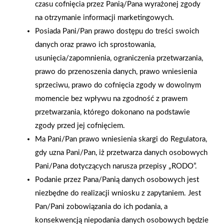
czasu cofnięcia przez Panią/Pana wyrażonej zgody
na otrzymanie informacji marketingowych.
Posiada Pani/Pan prawo dostępu do treści swoich
danych oraz prawo ich sprostowania,
usunięcia/zapomnienia, ograniczenia przetwarzania,
prawo do przenoszenia danych, prawo wniesienia
2025-12-31
sprzeciwu, prawo do cofnięcia zgody w dowolnym
Otwarcie sklepu PSB
momencie bez wpływu na zgodność z prawem
Mrówka w Wyrzysku
przetwarzania, którego dokonano na podstawie
zgody przed jej cofnięciem.
Ma Pani/Pan prawo wniesienia skargi do Regulatora,
Polityka plików cookies
gdy uzna Pani/Pan, iż przetwarza danych osobowych
Nasz serwis internetowy wykorzystuje pliki cookies w celu
Pani/Pana dotyczących narusza przepisy „RODO”.
zapewnienia prawidłowego działania strony, poprawy komfortu
Podanie przez Pana/Panią danych osobowych jest
użytkowania oraz analizy ruchu na stronie.
Gwarancja jakości
Zakupy w systemie
niezbędne do realizacji wniosku z zapytaniem. Jest
naszych produktów
ratalnym
Pan/Pani zobowiązania do ich podania, a
Czym są pliki cookies?
konsekwencją niepodania danych osobowych będzie
Cookies to niewielkie pliki tekstowe zapisywane na urządzeniu