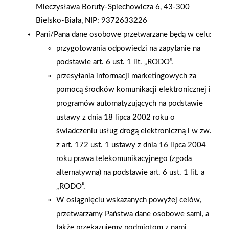
Mieczysława Boruty-Spiechowicza 6, 43-300
skład https://www.grupapsb.com.pl/sklady-budowlaneOdcinek
Bielsko-Biała, NIP: 9372633226
powstał przy współpracy z firmą IZOHAN. Więcej informacji
Pani/Pana dane osobowe przetwarzane będą w celu:
o producencie i produktach na
przygotowania odpowiedzi na zapytanie na
stronie https://www.grupapsb.com.pl/producenci/producenci-
podstawie art. 6 ust. 1 lit. „RODO”.
lista/producent/izohan.html
przesyłania informacji marketingowych za
pomocą środków komunikacji elektronicznej i
AKTUALNOŚCI
programów automatyzujących na podstawie
ustawy z dnia 18 lipca 2002 roku o
świadczeniu usług drogą elektroniczną i w zw.
z art. 172 ust. 1 ustawy z dnia 16 lipca 2004
roku prawa telekomunikacyjnego (zgoda
alternatywna) na podstawie art. 6 ust. 1 lit. a
„RODO”.
W osiągnięciu wskazanych powyżej celów,
przetwarzamy Państwa dane osobowe sami, a
także przekazujemy podmiotom z nami