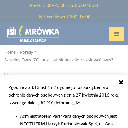
Pn-Pt: 7:00–20:00
Sb: 8:00–18:00
Nd: handlowa 10:00-16:00
Home
/
Porady
/
Szczelny Taras IZOHAN - jak skutecznie zaizolować taras?
Zgodnie z art.13 ust 1 i 2 ogólnego rozporządzenia o
SZCZELNY TARAS IZOHAN - JAK
ochronie danych osobowych z dnia 27 kwietnia 2016 roku
SKUTECZNIE ZAIZOLOWAĆ TARAS?
(zwanego dalej „RODO”) informuję, iż:
Administratorem Pani/Pana danych osobowych jest:
Prezentowane produkty dostępne w sieci hurtowni
NEOTHERM Herzyk Rutka Nowak Sp.K
, ul. Gen.
budowlanych Grupa PSB. Znajdź swój