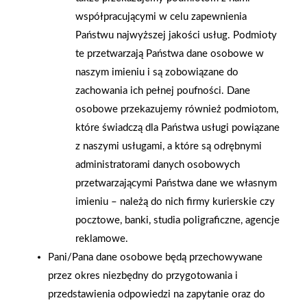
współpracującymi w celu zapewnienia
Państwu najwyższej jakości usług. Podmioty
te przetwarzają Państwa dane osobowe w
naszym imieniu i są zobowiązane do
2026-01-15
2026-01-12
zachowania ich pełnej poufności. Dane
Grupa PSB Handel S.A.
Zacisze S.A. dołącza do
osobowe przekazujemy również podmiotom,
gra z WOŚP. Powstała
Grupy PSB. Sieć kończy
które świadczą dla Państwa usługi powiązane
firmowa eSkarbonka na
rok strategicznym
z naszymi usługami, a które są odrębnymi
rzecz gastroenterologii
otwarciem po
administratorami danych osobowych
dziecięcej
rebrandingu
przetwarzającymi Państwa dane we własnym
imieniu – należą do nich firmy kurierskie czy
pocztowe, banki, studia poligraficzne, agencje
reklamowe.
Pani/Pana dane osobowe będą przechowywane
przez okres niezbędny do przygotowania i
przedstawienia odpowiedzi na zapytanie oraz do