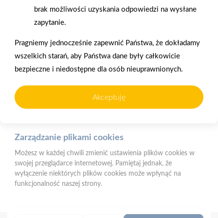
brak możliwości uzyskania odpowiedzi na wysłane
użytkownika (komputerze, tablecie, smartfonie) podczas
korzystania z naszej strony internetowej. Pliki te mogą być
zapytanie.
odczytywane przez nasz system oraz systemy zaufanych
partnerów, np. dostawców narzędzi analitycznych.
Oferujemy zakupy
Zakupy
Pragniemy jednocześnie zapewnić Państwa, że dokładamy
telefoniczne
na terenie całej Polski
wszelkich starań, aby Państwa dane były całkowicie
Do czego wykorzystujemy pliki cookies?
bezpieczne i niedostępne dla osób nieuprawnionych.
Pliki cookies pomagają nam:
- zapewnić prawidłowe działanie strony i jej funkcjonalności,
Mrówka Międzychód
Akceptuję
- analizować ruch na stronie i dostosowywać treści do
ul. św. Jana Pawła II 34, 64-400 Międzychód
preferencji użytkowników,
- prowadzić działania marketingowe i reklamowe.
Telefon:
602 745 865
E-mail:
faktury.miedzychod@psbmrowka.com.pl
Zarządzanie plikami cookies
Możesz w każdej chwili zmienić ustawienia plików cookies w
NIP:
9372633226
swojej przeglądarce internetowej. Pamiętaj jednak, że
REGON:
241729697
wyłączenie niektórych plików cookies może wpłynąć na
funkcjonalność naszej strony.